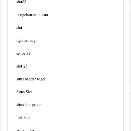
slot88
pengeluaran macau
slot
rajamenang
citibet88
slot 25
situs bandar togel
Situs Slot
situs slot gacor
link slot
asupantoto