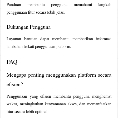
Panduan membantu pengguna memahami langkah
penggunaan fitur secara lebih jelas.
Dukungan Pengguna
Layanan bantuan dapat membantu memberikan informasi
tambahan terkait penggunaan platform.
FAQ
Mengapa penting menggunakan platform secara
efisien?
Penggunaan yang efisien membantu pengguna menghemat
waktu, meningkatkan kenyamanan akses, dan memanfaatkan
fitur secara lebih optimal.