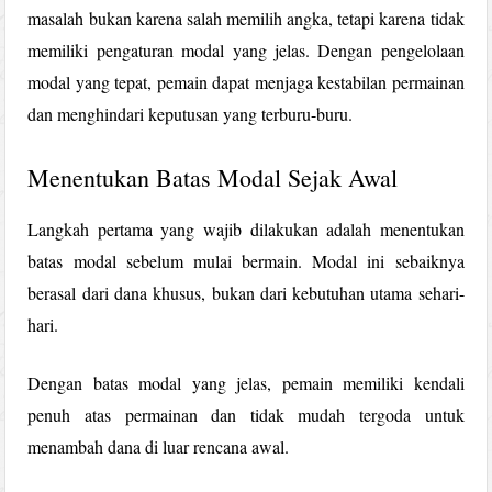
masalah bukan karena salah memilih angka, tetapi karena tidak
memiliki pengaturan modal yang jelas. Dengan pengelolaan
modal yang tepat, pemain dapat menjaga kestabilan permainan
dan menghindari keputusan yang terburu-buru.
Menentukan Batas Modal Sejak Awal
Langkah pertama yang wajib dilakukan adalah menentukan
batas modal sebelum mulai bermain. Modal ini sebaiknya
berasal dari dana khusus, bukan dari kebutuhan utama sehari-
hari.
Dengan batas modal yang jelas, pemain memiliki kendali
penuh atas permainan dan tidak mudah tergoda untuk
menambah dana di luar rencana awal.