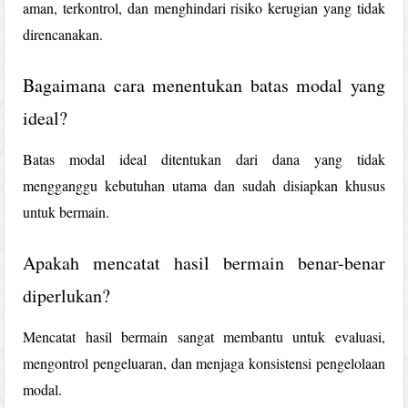
aman, terkontrol, dan menghindari risiko kerugian yang tidak
direncanakan.
Bagaimana cara menentukan batas modal yang
ideal?
Batas modal ideal ditentukan dari dana yang tidak
mengganggu kebutuhan utama dan sudah disiapkan khusus
untuk bermain.
Apakah mencatat hasil bermain benar-benar
diperlukan?
Mencatat hasil bermain sangat membantu untuk evaluasi,
mengontrol pengeluaran, dan menjaga konsistensi pengelolaan
modal.