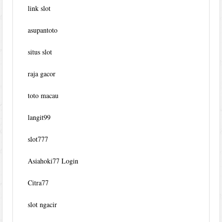
link slot
asupantoto
situs slot
raja gacor
toto macau
langit99
slot777
Asiahoki77 Login
Citra77
slot ngacir