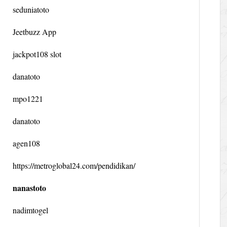
seduniatoto
Jeetbuzz App
jackpot108 slot
danatoto
mpo1221
danatoto
agen108
https://metroglobal24.com/pendidikan/
nanastoto
nadimtogel