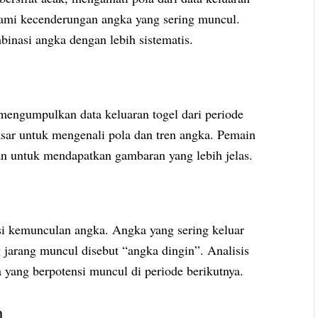
i kecenderungan angka yang sering muncul.
inasi angka dengan lebih sistematis.
engumpulkan data keluaran togel dari periode
sar untuk mengenali pola dan tren angka. Pemain
nan untuk mendapatkan gambaran yang lebih jelas.
si kemunculan angka. Angka yang sering keluar
 jarang muncul disebut “angka dingin”. Analisis
ang berpotensi muncul di periode berikutnya.
n