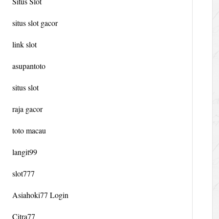
Situs Slot
situs slot gacor
link slot
asupantoto
situs slot
raja gacor
toto macau
langit99
slot777
Asiahoki77 Login
Citra77