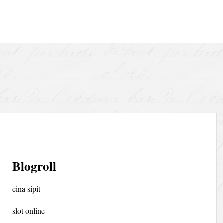
Blogroll
cina sipit
slot online