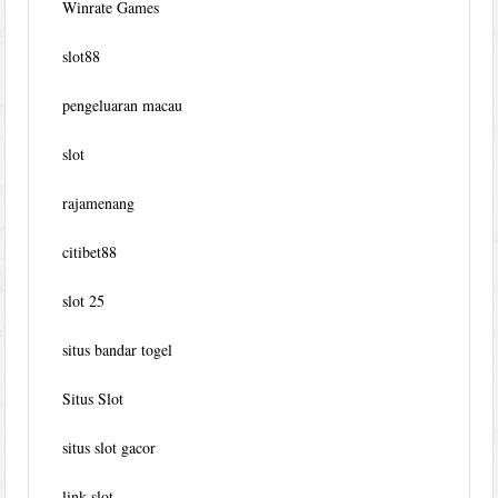
Winrate Games
slot88
pengeluaran macau
slot
rajamenang
citibet88
slot 25
situs bandar togel
Situs Slot
situs slot gacor
link slot