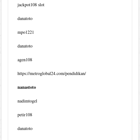
jackpot108 slot
danatoto
mpo1221
danatoto
agen108
https://metroglobal24.com/pendidikan/
nanastoto
nadimtogel
petir108
danatoto