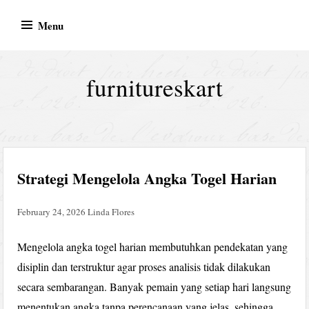
Skip
Menu
to
content
furnitureskart
Strategi Mengelola Angka Togel Harian
February 24, 2026
Linda Flores
Mengelola angka togel harian membutuhkan pendekatan yang
disiplin dan terstruktur agar proses analisis tidak dilakukan
secara sembarangan. Banyak pemain yang setiap hari langsung
menentukan angka tanpa perencanaan yang jelas, sehingga