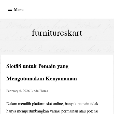
Skip
Menu
to
content
furnitureskart
Slot88 untuk Pemain yang
Mengutamakan Kenyamanan
February 6, 2026
Linda Flores
Dalam memilih platform slot online, banyak pemain tidak
hanya mempertimbangkan variasi permainan atau potensi