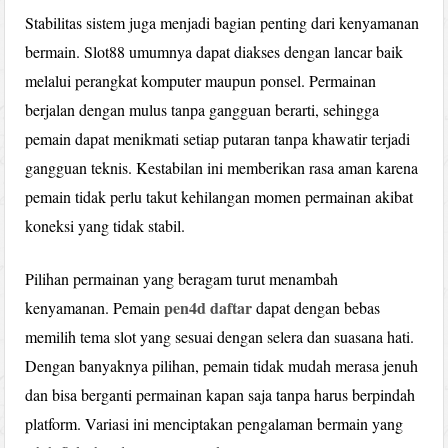
Stabilitas sistem juga menjadi bagian penting dari kenyamanan
bermain. Slot88 umumnya dapat diakses dengan lancar baik
melalui perangkat komputer maupun ponsel. Permainan
berjalan dengan mulus tanpa gangguan berarti, sehingga
pemain dapat menikmati setiap putaran tanpa khawatir terjadi
gangguan teknis. Kestabilan ini memberikan rasa aman karena
pemain tidak perlu takut kehilangan momen permainan akibat
koneksi yang tidak stabil.
Pilihan permainan yang beragam turut menambah
pen4d daftar
kenyamanan. Pemain
dapat dengan bebas
memilih tema slot yang sesuai dengan selera dan suasana hati.
Dengan banyaknya pilihan, pemain tidak mudah merasa jenuh
dan bisa berganti permainan kapan saja tanpa harus berpindah
platform. Variasi ini menciptakan pengalaman bermain yang