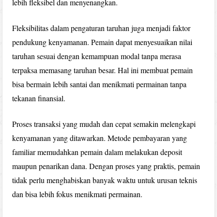
lebih fleksibel dan menyenangkan.
Fleksibilitas dalam pengaturan taruhan juga menjadi faktor
pendukung kenyamanan. Pemain dapat menyesuaikan nilai
taruhan sesuai dengan kemampuan modal tanpa merasa
terpaksa memasang taruhan besar. Hal ini membuat pemain
bisa bermain lebih santai dan menikmati permainan tanpa
tekanan finansial.
Proses transaksi yang mudah dan cepat semakin melengkapi
kenyamanan yang ditawarkan. Metode pembayaran yang
familiar memudahkan pemain dalam melakukan deposit
maupun penarikan dana. Dengan proses yang praktis, pemain
tidak perlu menghabiskan banyak waktu untuk urusan teknis
dan bisa lebih fokus menikmati permainan.