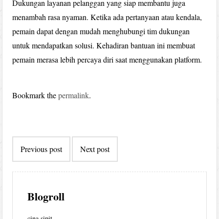
Dukungan layanan pelanggan yang siap membantu juga
menambah rasa nyaman. Ketika ada pertanyaan atau kendala,
pemain dapat dengan mudah menghubungi tim dukungan
untuk mendapatkan solusi. Kehadiran bantuan ini membuat
pemain merasa lebih percaya diri saat menggunakan platform.
Bookmark the
permalink
.
Post
Previous post
Next post
navigation
Blogroll
cina sipit