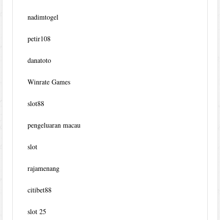
nadimtogel
petir108
danatoto
Winrate Games
slot88
pengeluaran macau
slot
rajamenang
citibet88
slot 25