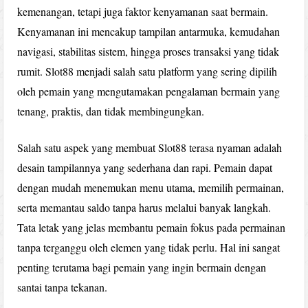
kemenangan, tetapi juga faktor kenyamanan saat bermain.
Kenyamanan ini mencakup tampilan antarmuka, kemudahan
navigasi, stabilitas sistem, hingga proses transaksi yang tidak
rumit. Slot88 menjadi salah satu platform yang sering dipilih
oleh pemain yang mengutamakan pengalaman bermain yang
tenang, praktis, dan tidak membingungkan.
Salah satu aspek yang membuat Slot88 terasa nyaman adalah
desain tampilannya yang sederhana dan rapi. Pemain dapat
dengan mudah menemukan menu utama, memilih permainan,
serta memantau saldo tanpa harus melalui banyak langkah.
Tata letak yang jelas membantu pemain fokus pada permainan
tanpa terganggu oleh elemen yang tidak perlu. Hal ini sangat
penting terutama bagi pemain yang ingin bermain dengan
santai tanpa tekanan.