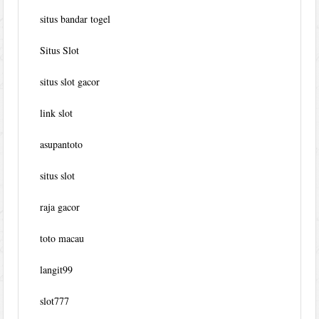
situs bandar togel
Situs Slot
situs slot gacor
link slot
asupantoto
situs slot
raja gacor
toto macau
langit99
slot777