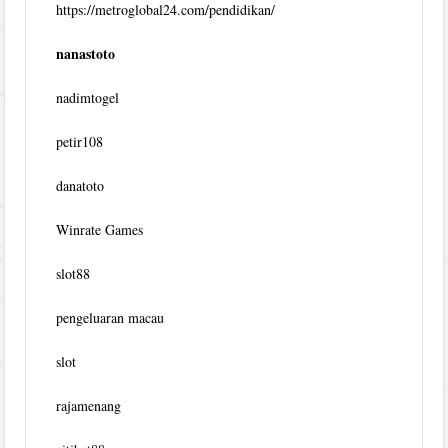
https://metroglobal24.com/pendidikan/
nanastoto
nadimtogel
petir108
danatoto
Winrate Games
slot88
pengeluaran macau
slot
rajamenang