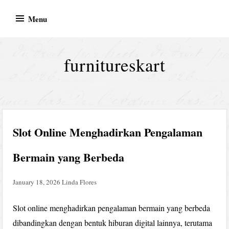
Skip
Menu
to
content
furnitureskart
Slot Online Menghadirkan Pengalaman
Bermain yang Berbeda
January 18, 2026
Linda Flores
Slot online menghadirkan pengalaman bermain yang berbeda
dibandingkan dengan bentuk hiburan digital lainnya, terutama