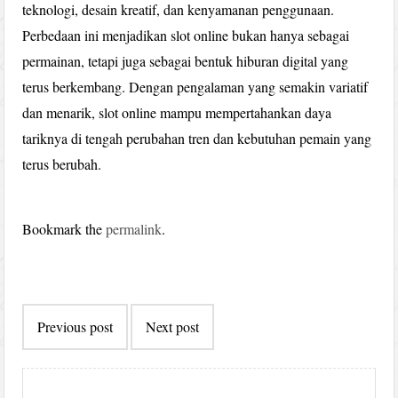
teknologi, desain kreatif, dan kenyamanan penggunaan.
Perbedaan ini menjadikan slot online bukan hanya sebagai
permainan, tetapi juga sebagai bentuk hiburan digital yang
terus berkembang. Dengan pengalaman yang semakin variatif
dan menarik, slot online mampu mempertahankan daya
tariknya di tengah perubahan tren dan kebutuhan pemain yang
terus berubah.
Bookmark the
permalink
.
Post
Previous post
Next post
navigation