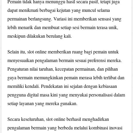
Pemain tidak hanya menunggu hasil secara pasif, tetapi juga
dapat menikmati berbagai kejutan yang muncul selama
permainan berlangsung. Variasi ini memberikan sensasi yang
lebih menarik dan membuat setiap sesi bermain terasa unik,
meskipun dilakukan berulang kali.
Selain itu, slot online memberikan ruang bagi pemain untuk
menyesuaikan pengalaman bermain sesuai preferensi mereka.
Pengaturan nilai taruhan, kecepatan permainan, dan pilihan
gaya bermain memungkinkan pemain merasa lebih terlibat dan
memiliki kendali. Pendekatan ini sejalan dengan kebiasaan
pengguna digital masa kini yang menyukai personalisasi dalam
setiap layanan yang mereka gunakan.
Secara keseluruhan, slot online berhasil menghadirkan
pengalaman bermain yang berbeda melalui kombinasi inovasi