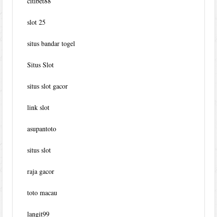
citibet88
slot 25
situs bandar togel
Situs Slot
situs slot gacor
link slot
asupantoto
situs slot
raja gacor
toto macau
langit99