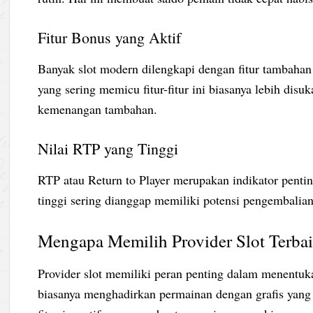
Fitur Bonus yang Aktif
Banyak slot modern dilengkapi dengan fitur tambahan s
yang sering memicu fitur-fitur ini biasanya lebih di
kemenangan tambahan.
Nilai RTP yang Tinggi
RTP atau Return to Player merupakan indikator pentin
tinggi sering dianggap memiliki potensi pengembalian
Mengapa Memilih Provider Slot Terba
Provider slot memiliki peran penting dalam menentuka
biasanya menghadirkan permainan dengan grafis yang m