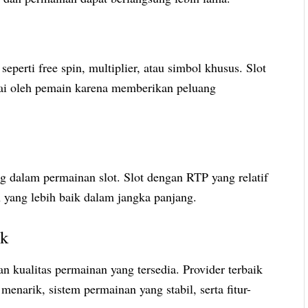
eperti free spin, multiplier, atau simbol khusus. Slot
sukai oleh pemain karena memberikan peluang
g dalam permainan slot. Slot dengan RTP yang relatif
 yang lebih baik dalam jangka panjang.
ik
n kualitas permainan yang tersedia. Provider terbaik
enarik, sistem permainan yang stabil, serta fitur-