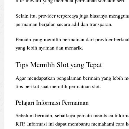
fitur inovatif yang membuat permainan semakin seru.
Selain itu, provider terpercaya juga biasanya menggu
permainan berjalan secara adil dan transparan.
Pemain yang memilih permainan dari provider berkua
yang lebih nyaman dan menarik.
Tips Memilih Slot yang Tepat
Agar mendapatkan pengalaman bermain yang lebih m
tips berikut saat memilih permainan slot.
Pelajari Informasi Permainan
Sebelum bermain, sebaiknya pemain membaca informasi 
RTP. Informasi ini dapat membantu memahami cara k