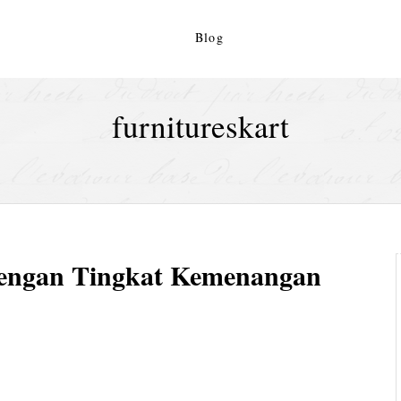
Blog
furnitureskart
 dengan Tingkat Kemenangan