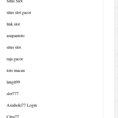
Situs Slot
situs slot gacor
link slot
asupantoto
situs slot
raja gacor
toto macau
langit99
slot777
Asiahoki77 Login
Citra77