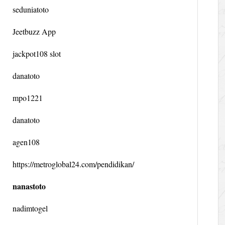
seduniatoto
Jeetbuzz App
jackpot108 slot
danatoto
mpo1221
danatoto
agen108
https://metroglobal24.com/pendidikan/
nanastoto
nadimtogel