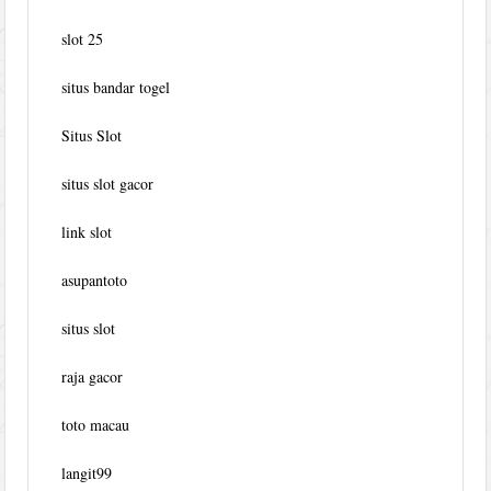
slot 25
situs bandar togel
Situs Slot
situs slot gacor
link slot
asupantoto
situs slot
raja gacor
toto macau
langit99