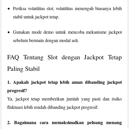
Periksa volatilitas slot; volatilitas menengah biasanya lebih
stabil untuk jackpot tetap.
Gunakan mode demo untuk mencoba mekanisme jackpot
sebelum bermain dengan modal asli.
FAQ Tentang Slot dengan Jackpot Tetap
Paling Stabil
1. Apakah jackpot tetap lebih aman dibanding jackpot
progresif?
Ya, jackpot tetap memberikan jumlah yang pasti dan risiko
fluktuasi lebih rendah dibanding jackpot progresif.
2. Bagaimana cara memaksimalkan peluang menang