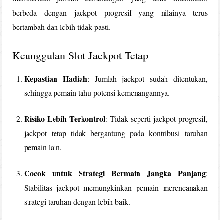
berbeda dengan jackpot progresif yang nilainya terus
bertambah dan lebih tidak pasti.
Keunggulan Slot Jackpot Tetap
Kepastian Hadiah
: Jumlah jackpot sudah ditentukan,
sehingga pemain tahu potensi kemenangannya.
Risiko Lebih Terkontrol
: Tidak seperti jackpot progresif,
jackpot tetap tidak bergantung pada kontribusi taruhan
pemain lain.
Cocok untuk Strategi Bermain Jangka Panjang
:
Stabilitas jackpot memungkinkan pemain merencanakan
strategi taruhan dengan lebih baik.