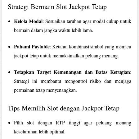
Strategi Bermain Slot Jackpot Tetap
Kelola Modal
: Sesuaikan taruhan agar modal cukup untuk
bermain dalam jangka waktu lebih lama.
Pahami Paytable
: Ketahui kombinasi simbol yang memicu
jackpot tetap untuk memaksimalkan peluang menang.
Tetapkan Target Kemenangan dan Batas Kerugian
:
Strategi ini membantu mengontrol risiko dan menjaga
permainan tetap menyenangkan.
Tips Memilih Slot dengan Jackpot Tetap
Pilih slot dengan RTP tinggi agar peluang menang
keseluruhan lebih optimal.