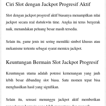
Ciri Slot dengan Jackpot Progresif Aktif
Slot dengan jackpot progresif aktif biasanya menampilkan nilai
datukwin
jackpot secara real
time. Angka ini terus bergerak
naik, menandakan peluang besar masih tersedia.
Selain itu, game jenis ini sering memiliki simbol khusus atau
mekanisme tertentu sebagai syarat memicu jackpot.
Keuntungan Bermain Slot Jackpot Progresif
Keuntungan utama adalah potensi kemenangan yang jauh
lebih besar dibanding slot biasa. Satu momen tepat bisa
menghasilkan hasil yang signifikan.
Selain itu, sensasi menunggu jackpot aktif memberikan