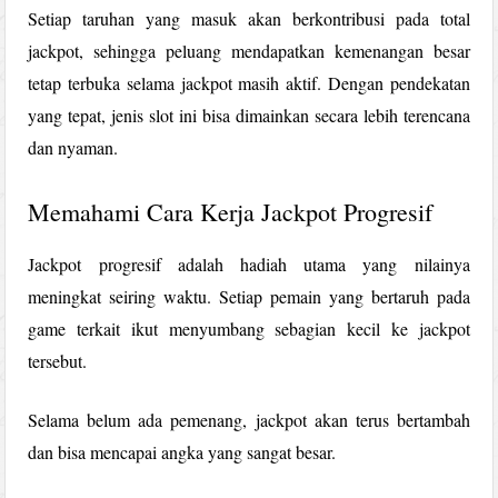
Setiap taruhan yang masuk akan berkontribusi pada total
jackpot, sehingga peluang mendapatkan kemenangan besar
tetap terbuka selama jackpot masih aktif. Dengan pendekatan
yang tepat, jenis slot ini bisa dimainkan secara lebih terencana
dan nyaman.
Memahami Cara Kerja Jackpot Progresif
Jackpot progresif adalah hadiah utama yang nilainya
meningkat seiring waktu. Setiap pemain yang bertaruh pada
game terkait ikut menyumbang sebagian kecil ke jackpot
tersebut.
Selama belum ada pemenang, jackpot akan terus bertambah
dan bisa mencapai angka yang sangat besar.