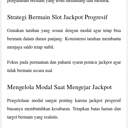
pengalaman bermain yang lebih menantang dan menarik.
Strategi Bermain Slot Jackpot Progresif
Gunakan taruhan yang sesuai dengan modal agar tetap bisa
bermain dalam durasi panjang. Konsistensi taruhan membantu
menjaga saldo tetap stabil.
Fokus pada permainan dan pahami syarat pemicu jackpot agar
tidak bermain secara asal.
Mengelola Modal Saat Mengejar Jackpot
Pengelolaan modal sangat penting karena jackpot progresif
biasanya membutuhkan kesabaran. Tetapkan batas harian dan
target bermain yang realistis.