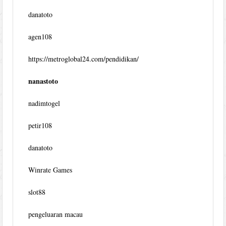
danatoto
agen108
https://metroglobal24.com/pendidikan/
nanastoto
nadimtogel
petir108
danatoto
Winrate Games
slot88
pengeluaran macau