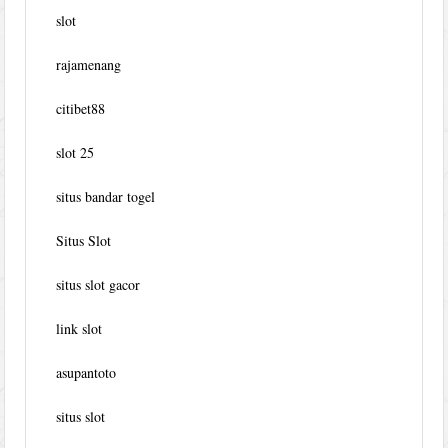
slot
rajamenang
citibet88
slot 25
situs bandar togel
Situs Slot
situs slot gacor
link slot
asupantoto
situs slot