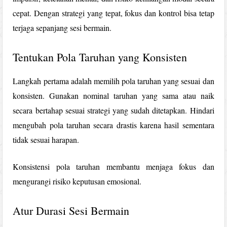
cepat. Dengan strategi yang tepat, fokus dan kontrol bisa tetap
terjaga sepanjang sesi bermain.
Tentukan Pola Taruhan yang Konsisten
Langkah pertama adalah memilih pola taruhan yang sesuai dan
konsisten. Gunakan nominal taruhan yang sama atau naik
secara bertahap sesuai strategi yang sudah ditetapkan. Hindari
mengubah pola taruhan secara drastis karena hasil sementara
tidak sesuai harapan.
Konsistensi pola taruhan membantu menjaga fokus dan
mengurangi risiko keputusan emosional.
Atur Durasi Sesi Bermain