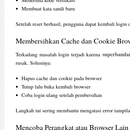
Menerima kode verifikasi
Membuat kata sandi baru
Setelah reset berhasil, pengguna dapat kembali login 
Membersihkan Cache dan Cookie Bro
superbanda
Terkadang masalah login terjadi karena
rusak. Solusinya:
Hapus cache dan cookie pada browser
Tutup lalu buka kembali browser
Coba login ulang setelah pembersihan
Langkah ini sering membantu mengatasi error tampila
Mencoba Perangkat atau Browser Lain