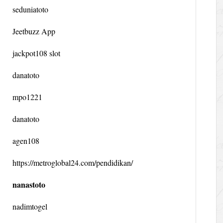
seduniatoto
Jeetbuzz App
jackpot108 slot
danatoto
mpo1221
danatoto
agen108
https://metroglobal24.com/pendidikan/
nanastoto
nadimtogel