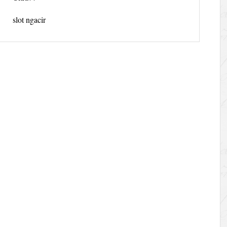
slot ngacir