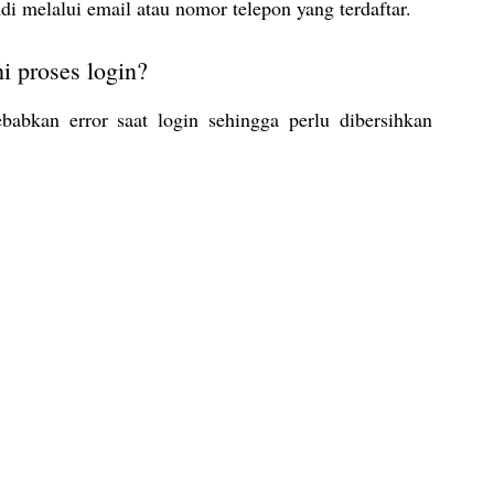
di melalui email atau nomor telepon yang terdaftar.
i proses login?
bkan error saat login sehingga perlu dibersihkan