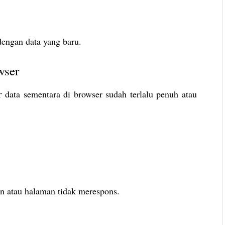
dengan data yang baru.
wser
r
data sementara di browser sudah terlalu penuh atau
n atau halaman tidak merespons.