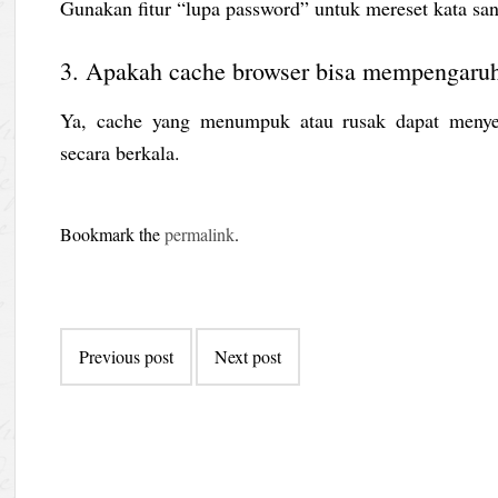
Gunakan fitur “lupa password” untuk mereset kata san
3. Apakah cache browser bisa mempengaruh
Ya, cache yang menumpuk atau rusak dapat menyeba
secara berkala.
Bookmark the
permalink
.
Post
Previous post
Next post
navigation