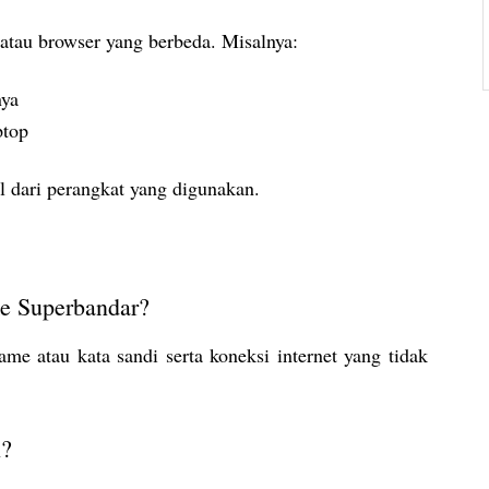
 atau browser yang berbeda. Misalnya:
nya
ptop
 dari perangkat yang digunakan.
ke Superbandar?
e atau kata sandi serta koneksi internet yang tidak
n?