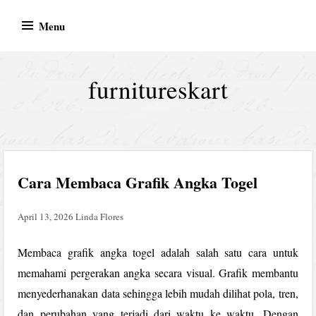
Skip
Menu
to
content
furnitureskart
Cara Membaca Grafik Angka Togel
April 13, 2026
Linda Flores
Membaca grafik angka togel adalah salah satu cara untuk
memahami pergerakan angka secara visual. Grafik membantu
menyederhanakan data sehingga lebih mudah dilihat pola, tren,
dan perubahan yang terjadi dari waktu ke waktu. Dengan