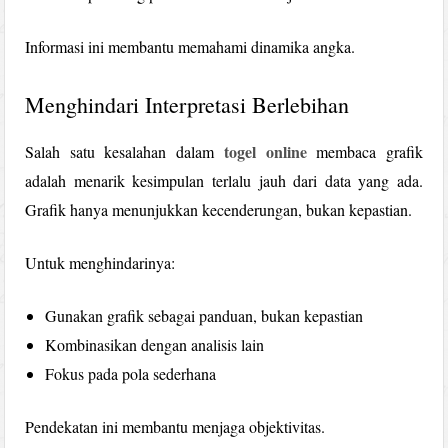
Informasi ini membantu memahami dinamika angka.
Menghindari Interpretasi Berlebihan
togel online
Salah satu kesalahan dalam
membaca grafik
adalah menarik kesimpulan terlalu jauh dari data yang ada.
Grafik hanya menunjukkan kecenderungan, bukan kepastian.
Untuk menghindarinya:
Gunakan grafik sebagai panduan, bukan kepastian
Kombinasikan dengan analisis lain
Fokus pada pola sederhana
Pendekatan ini membantu menjaga objektivitas.