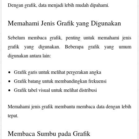
Dengan grafik, data menjadi lebih mudah dipahami.
Memahami Jenis Grafik yang Digunakan
Sebelum membaca grafik, penting untuk memahami jenis
grafik yang digunakan. Beberapa grafik yang umum
digunakan antara lain:
Grafik garis untuk melihat pergerakan angka
Grafik batang untuk membandingkan frekuensi
Grafik tabel visual untuk melihat distribusi
Memahami jenis grafik membantu membaca data dengan lebih
tepat.
Membaca Sumbu pada Grafik