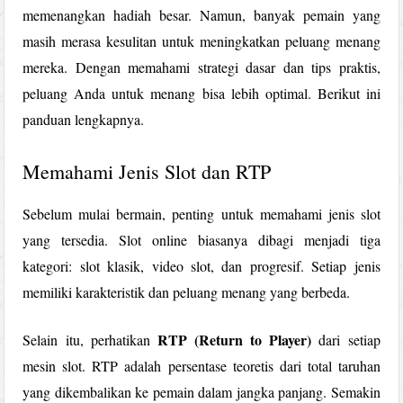
memenangkan hadiah besar. Namun, banyak pemain yang
masih merasa kesulitan untuk meningkatkan peluang menang
mereka. Dengan memahami strategi dasar dan tips praktis,
peluang Anda untuk menang bisa lebih optimal. Berikut ini
panduan lengkapnya.
Memahami Jenis Slot dan RTP
Sebelum mulai bermain, penting untuk memahami jenis slot
yang tersedia. Slot online biasanya dibagi menjadi tiga
kategori: slot klasik, video slot, dan progresif. Setiap jenis
memiliki karakteristik dan peluang menang yang berbeda.
RTP (Return to Player)
Selain itu, perhatikan
dari setiap
mesin slot. RTP adalah persentase teoretis dari total taruhan
yang dikembalikan ke pemain dalam jangka panjang. Semakin