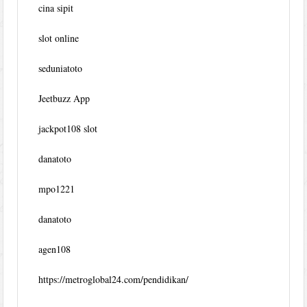
cina sipit
slot online
seduniatoto
Jeetbuzz App
jackpot108 slot
danatoto
mpo1221
danatoto
agen108
https://metroglobal24.com/pendidikan/