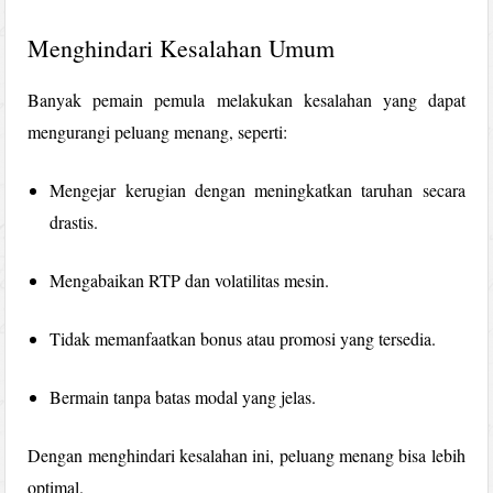
Menghindari Kesalahan Umum
Banyak pemain pemula melakukan kesalahan yang dapat
mengurangi peluang menang, seperti:
Mengejar kerugian dengan meningkatkan taruhan secara
drastis.
Mengabaikan RTP dan volatilitas mesin.
Tidak memanfaatkan bonus atau promosi yang tersedia.
Bermain tanpa batas modal yang jelas.
Dengan menghindari kesalahan ini, peluang menang bisa lebih
optimal.